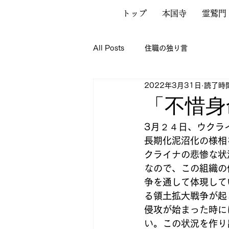
トップ
本国寺
霊鷲門
All Posts
住職の独り言
2022年3月31日
読了時間
「不惜身
3月２４日、ウクラ
長期化泥沼化の様相
クライナの悲惨な状
なので、この組織の
争を通して体現して
る領土拡大戦争が起
侵攻が始まった時に
い。この状況を作り