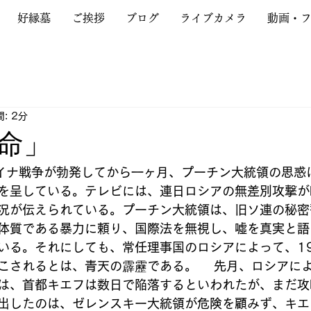
好縁墓
ご挨拶
ブログ
ライブカメラ
動画・
: 2分
命」
イナ戦争が勃発してから一ヶ月、プーチン大統領の思惑
を呈している。テレビには、連日ロシアの無差別攻撃が
況が伝えられている。プーチン大統領は、旧ソ連の秘密
体質である暴力に頼り、国際法を無視し、噓を真実と語
いる。それにしても、常任理事国のロシアによって、1
こされるとは、青天の霹靂である。 　先月、ロシアに
は、首都キエフは数日で陥落するといわれたが、まだ攻
出したのは、ゼレンスキー大統領が危険を顧みず、キエ