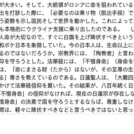
が大きい。そして、大統領がロシアに命を狙われている
出を打診した際に、「必要なのは乗り物（脱出手段）で
う姿勢を示し国民そして世界を動かした。これによって
国も本格的にウクライナ支援に乗り出したのである。 　
人命が大切なので、すぐに白旗を上げ降伏すべきという
和ボケ日本を象徴していた。今の日本人は、生命以上に
るのではないだろうか。宗教界には、「殉教者」と言わ
仰を守ろうとした。法華経には、「不惜身命」（身命を
は、「命にまさる財（たから）はないが、その至尊の生
る」尊さを教えているのである。日蓮聖人は、「大難四
かけて法華経信仰を貫いた。その結果が、八百年続く日
「不惜身命」の信仰がなければ、現在の日蓮宗が存在し
惜身命」の決意で国を守ろうとするならば、尊重しなけ
間は、軽々に降伏すべきなどと言うべきではないと思っ