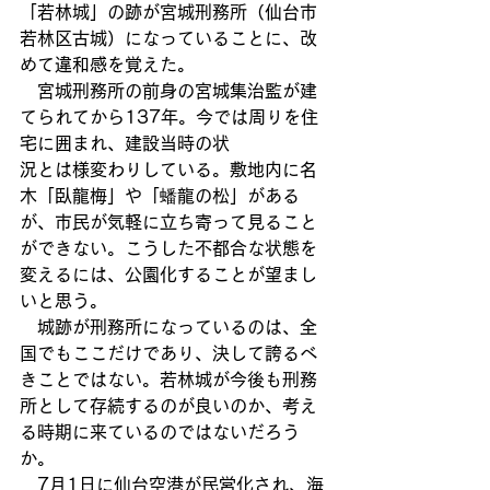
「若林城」の跡が宮城刑務所（仙台市
若林区古城）になっていることに、改
めて違和感を覚えた。
　宮城刑務所の前身の宮城集治監が建
てられてから137年。今では周りを住
宅に囲まれ、建設当時の状
況とは様変わりしている。敷地内に名
木「臥龍梅」や「蟠龍の松」がある
が、市民が気軽に立ち寄って見ること
ができない。こうした不都合な状態を
変えるには、公園化することが望まし
いと思う。
　城跡が刑務所になっているのは、全
国でもここだけであり、決して誇るべ
きことではない。若林城が今後も刑務
所として存続するのが良いのか、考え
る時期に来ているのではないだろう
か。
　7月1日に仙台空港が民営化され、海