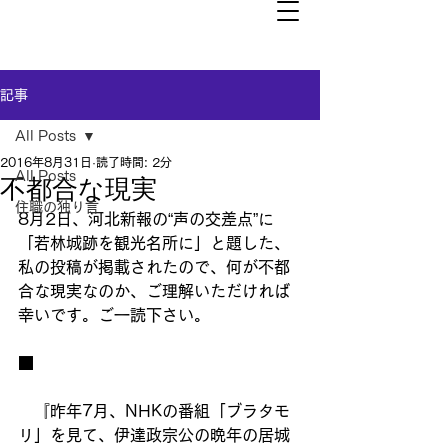
記事
All Posts
2016年8月31日
読了時間: 2分
All Posts
不都合な現実
住職の独り言
8月2日、河北新報の“声の交差点”に
「若林城跡を観光名所に」と題した、
私の投稿が掲載されたので、何が不都
合な現実なのか、ご理解いただければ
幸いです。ご一読下さい。
■ 
　『昨年7月、NHKの番組「ブラタモ
リ」を見て、伊達政宗公の晩年の居城