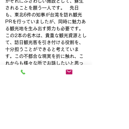
がそれにふさわしい施設として、蘇生
されることを願う一人です。　先日
も、東北6件の知事が台湾を訪れ観光
PRを行っていましたが、同時に魅力あ
る観光地を生み出す努力も必要です。
この2本の名木は、貴重な観光資源とし
て、訪日観光客を引き付ける役割を、
十分担うことができると考えていま
す。この不都合な現実を折に触れ、こ
れからも様々な所でお話したいと思っ
ています。
注；音で「蟠」は漢音で「ハン」、呉
音で「バン」と読む。意味は「龍のく
ねる姿」を表す。
　　訓で「わだかま」ると読む。意味
は「不平・不満などが解消されないで
残る」こと。