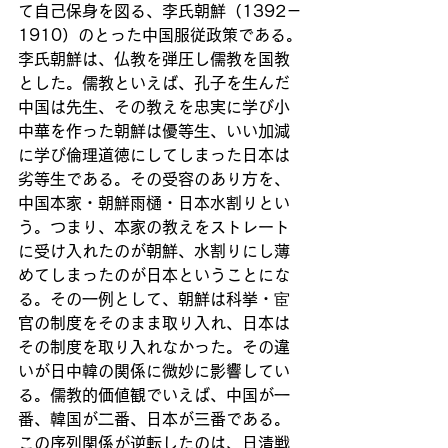
て自己保身を図る、李氏朝鮮（1392－
1910）のとった中国服従政策である。
李氏朝鮮は、仏教を弾圧し儒教を国教
とした。儒教といえば、孔子を生んだ
中国は先生、その教えを忠実に学び小
中華を作った朝鮮は優等生、いい加減
に学び倫理道徳にしてしまった日本は
劣等生である。その受容のあり方を、
中国本家・朝鮮雨樋・日本水割りとい
う。つまり、本家の教えをストレート
に受け入れたのが朝鮮、水割りにし薄
めてしまったのが日本ということにな
る。その一例として、朝鮮は科挙・宦
官の制度をそのまま取り入れ、日本は
その制度を取り入れなかった。その違
いが日中韓の関係に微妙に影響してい
る。儒教的価値観でいえば、中国が一
番、韓国が二番、日本が三番である。
この序列関係が逆転したのは、日清戦