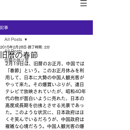
記事
All Posts
2015年2月28日
読了時間: 2分
All Posts
旧暦の春節
住職の独り言
2月19日は、旧暦のお正月、中国では
「春節」という。このお正月休みを利
用して、日本に大勢の中国人観光客が
やって来た。その爆買いぶりが、連日
テレビで放映されていたが、昭和40年
代の物が面白いように売れた、日本の
高度成長期を彷彿とさせる光景であっ
た。このような状況に、日本政府はほ
くそ笑んでいるだろうが、中国政府は
複雑な心境だろう。中国人観光客の爆