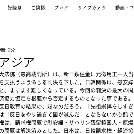
好縁墓
ご挨拶
ブログ
ライブカメラ
動画・
間: 2分
アジア
大法院（最高裁判所）は、新日鉄住金に元徴用工一人当
を支払うよう命じる判決を下した。日韓関係は、慰安婦
と、ますます難しくなっている。今回の判決の最大の問題
済協力協定を根底から否定するものとなった事である。
反日教育の結果の、賜なのだろう。「先祖崇拝をしすぎ
は「反日をやり過ぎて国が滅んだ」とならないか心配で
権は、請求権問題で慰安婦・サハリン残留韓国人・原爆
の問題は解決済みとした。日本は、日韓請求権・経済協