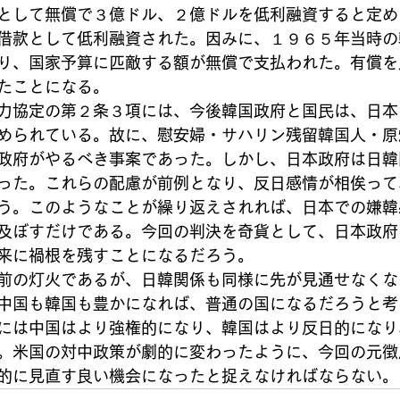
として無償で３億ドル、２億ドルを低利融資すると定め
借款として低利融資された。因みに、１９６５年当時の
り、国家予算に匹敵する額が無償で支払われた。有償を
たことになる。
力協定の第２条３項には、今後韓国政府と国民は、日本
められている。故に、慰安婦・サハリン残留韓国人・原
政府がやるべき事案であった。しかし、日本政府は日韓
った。これらの配慮が前例となり、反日感情が相俟って
う。このようなことが繰り返えされれば、日本での嫌韓
及ぼすだけである。今回の判決を奇貨として、日本政府
来に禍根を残すことになるだろう。
前の灯火であるが、日韓関係も同様に先が見通せなくな
中国も韓国も豊かになれば、普通の国になるだろうと考
には中国はより強権的になり、韓国はより反日的になり
。米国の対中政策が劇的に変わったように、今回の元徴
的に見直す良い機会になったと捉えなければならない。