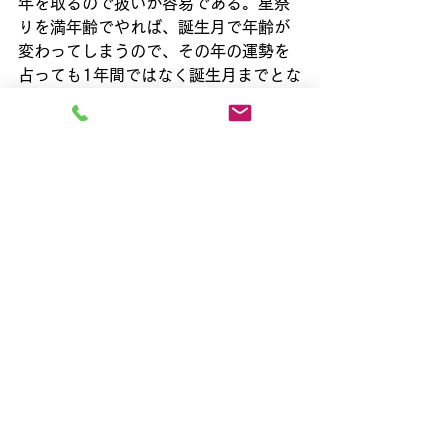
年を取るので扱いが容易である。星祭
りを満年齢でやれば、誕生月で年齢が
変わってしまうので、その年の運勢を
占っても1年間ではなく誕生月までとな
ってしまう。
　※もうすぐお正月だが、満年齢にな
ったお陰で「お年取り」がすたれ、お
正月を迎える気分を味わえなくなっ
て、淋しい限りである。
すべて表示
最新記事