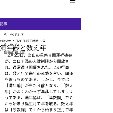
記事
All Posts
2023年12月30日
読了時間: 2分
All Posts
満年齢と数え年
住職の独り言
12月23日、当山の星祭り開運祈祷会
が、コロナ渦の人数制限から開放さ
れ、通常通り開催された。この行事
は、数え年で来年の運勢を占い、開運
を願うものである。しかし、今では
「満年齢」が当たり前となり、「数え
年」がよくわからず混乱してしまうよ
うである。満年齢は、「基数詞」で０
から始まり誕生月で年を取る。数え年
は「序数詞」で１から始まり正月で年