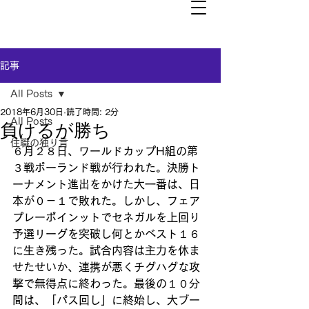
記事
All Posts
2018年6月30日
読了時間: 2分
All Posts
負けるが勝ち
住職の独り言
６月２８日、ワールドカップH組の第
３戦ポーランド戦が行われた。決勝ト
ーナメント進出をかけた大一番は、日
本が０－１で敗れた。しかし、フェア
プレーポインットでセネガルを上回り
予選リーグを突破し何とかベスト１６
に生き残った。試合内容は主力を休ま
せたせいか、連携が悪くチグハグな攻
撃で無得点に終わった。最後の１０分
間は、「パス回し」に終始し、大ブー