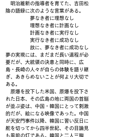
　明治維新の指導者を育てた、吉田松
陰の語録に次のような言葉がある。
　　　　　夢なき者に理想なし
　　　　　理想なき者に計画なし
　　　　　計画なき者に実行なし
　　　　　実行なき者に成功なし
　　　　　故に、夢なき者に成功なし
夢の実現には、まだまだ長い道程が必
要だが、大統領の決意と同時に、広
島・長崎の人々が自らの体験を語り継
ぎ、あきらめないことが何より大切で
ある。
　原爆を投下した米国、原爆を投下さ
れた日本、その広島の地に両国の首脳
が並ぶ姿は、中国・韓国にとって刺激
的だが、絵になる映像であった。中国
が天安門事件以降、韓国に習い反日に
舵を切ってから四半世紀、その目論見
も風前の灯である。韓国と二人三脚