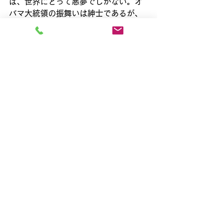
は、世界にとって悪夢でしかない。オ
バマ大統領の振舞いは紳士であるが、
習金平国家主席の振舞いは皇帝であ
る。　２１世紀の世界において、植木
等の言葉を借りれば、時代遅れの皇帝
は「お呼びでない」と言わざるをえな
い。
すべて表示
最新記事