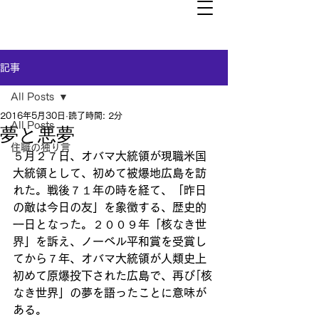
記事
All Posts
2016年5月30日
読了時間: 2分
All Posts
夢と悪夢
住職の独り言
５月２７日、オバマ大統領が現職米国
大統領として、初めて被爆地広島を訪
れた。戦後７１年の時を経て、「昨日
の敵は今日の友」を象徴する、歴史的
一日となった。２００９年「核なき世
界」を訴え、ノーベル平和賞を受賞し
てから７年、オバマ大統領が人類史上
初めて原爆投下された広島で、再び｢核
なき世界」の夢を語ったことに意味が
ある。　