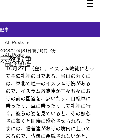
記事
All Posts
2023年10月31日
読了時間: 2分
All Posts
宗教戦争
住職の独り言
10月27日（金）、イスラム教徒にとっ
て金曜礼拝の日である。当山の近くに
は、東北で唯一のイスラム寺院がある
ので、イスラム教徒達が三々五々にお
寺の前の国道を、歩いたり、自転車に
乗ったり、車に乗ったりして礼拝に行
く。彼らの姿を見ていると、その熱心
さに驚くと同時に感心させられる。た
まには、信者達がお寺の境内に上って
来るので、仏像に悪戯されないかと、