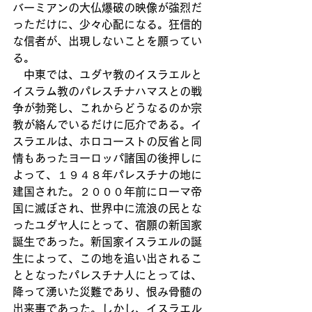
バーミアンの大仏爆破の映像が強烈だ
っただけに、少々心配になる。狂信的
な信者が、出現しないことを願ってい
る。
　中東では、ユダヤ教のイスラエルと
イスラム教のパレスチナハマスとの戦
争が勃発し、これからどうなるのか宗
教が絡んでいるだけに厄介である。イ
スラエルは、ホロコーストの反省と同
情もあったヨーロッパ諸国の後押しに
よって、１９４８年パレスチナの地に
建国された。２０００年前にローマ帝
国に滅ぼされ、世界中に流浪の民とな
ったユダヤ人にとって、宿願の新国家
誕生であった。新国家イスラエルの誕
生によって、この地を追い出されるこ
ととなったパレスチナ人にとっては、
降って湧いた災難であり、恨み骨髄の
出来事であった。しかし、イスラエル