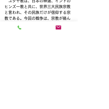
　ユダヤ教は、日本の神道、インドの
ヒンズー教と共に、世界三大民族宗教
と言われ、その民族だけが信仰する宗
教である。今回の戦争は、宗教が絡ん
だ兄弟喧嘩なので、なかなか和解は難
しい。神道と仏教が争いなく共存して
いる日本は、世界的に見れば稀有な国
と言えるだろう。宗教戦争のない日本
をつくった先人達の知慧と努力に感謝
である。
すべて表示
最新記事