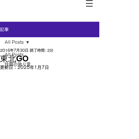
記事
All Posts
2016年7月30日
読了時間: 2分
All Posts
東北GO
住職の独り言
更新日：
2025年1月7日