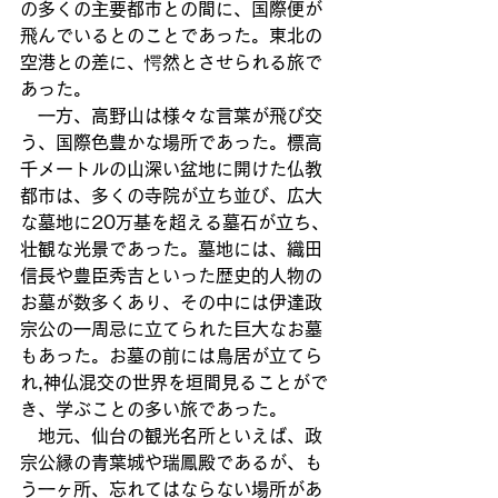
の多くの主要都市との間に、国際便が
飛んでいるとのことであった。東北の
空港との差に、愕然とさせられる旅で
あった。
　一方、高野山は様々な言葉が飛び交
う、国際色豊かな場所であった。標高
千メートルの山深い盆地に開けた仏教
都市は、多くの寺院が立ち並び、広大
な墓地に20万基を超える墓石が立ち、
壮観な光景であった。墓地には、織田
信長や豊臣秀吉といった歴史的人物の
お墓が数多くあり、その中には伊達政
宗公の一周忌に立てられた巨大なお墓
もあった。お墓の前には鳥居が立てら
れ,神仏混交の世界を垣間見ることがで
き、学ぶことの多い旅であった。
　地元、仙台の観光名所といえば、政
宗公縁の青葉城や瑞鳳殿であるが、も
う一ヶ所、忘れてはならない場所があ