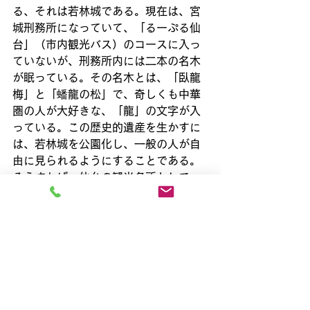
る、それは若林城である。現在は、宮
城刑務所になっていて、「るーぷる仙
台」（市内観光バス）のコースに入っ
ていないが、刑務所内には二本の名木
が眠っている。その名木とは、「臥龍
梅」と「蟠龍の松」で、奇しくも中華
圏の人が大好きな、「龍」の文字が入
っている。この歴史的遺産を生かすに
は、若林城を公園化し、一般の人が自
由に見られるようにすることである。
そうすれば、仙台の観光名所として、
「るーぷる仙台」のコースにも入れる
ことができるだろう。
　東北には、若林城のように観光資源
として眠っている、多くの歴史的遺産
があると思っている。震災からの復興
を後押しするためにも、これからの主
要産業となる観光にもっと目を向け、
本腰を入れなければならない。